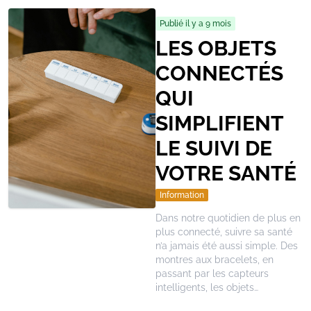
Publié il y a 9 mois
LES OBJETS
CONNECTÉS
QUI
SIMPLIFIENT
LE SUIVI DE
VOTRE SANTÉ
Information
Dans notre quotidien de plus en
plus connecté, suivre sa santé
n’a jamais été aussi simple. Des
montres aux bracelets, en
passant par les capteurs
intelligents, les objets
connectés évoluent