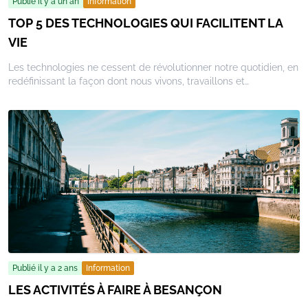
Publié il y a un an
Information
TOP 5 DES TECHNOLOGIES QUI FACILITENT LA
VIE
Les technologies ne cessent de révolutionner notre quotidien, en
redéfinissant la façon dont nous vivons, travaillons et
interagissons. Qu'il s'agisse de simplifier nos tâches quotidiennes
ou encore de repenser notre manière de communiquer, ces
innovations transforment notre vie de manière profonde. Voici
les cinq technologies incontournables qui facilitent notre
quotidien en apportant confort et simplicité.
Publié il y a 2 ans
Information
LES ACTIVITÉS À FAIRE À BESANÇON