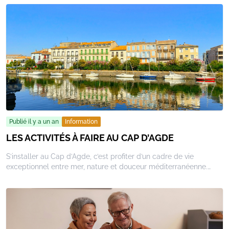
constamment. Ils peuvent
désormais mesurer votre
activité physique, votre
sommeil, votre rythme
cardiaque et même votre niveau
de stress.
Publié il y a un an
Information
LES ACTIVITÉS À FAIRE AU CAP D’AGDE
S’installer au Cap d’Agde, c’est profiter d’un cadre de vie
exceptionnel entre mer, nature et douceur méditerranéenne.
Mais au-delà de ses plages et de son image de station
balnéaire, la ville regorge d’activités et de lieux qui rythment la
vie de ses habitants tout au long de l’année. Voici quelques
incontournables pour découvrir et apprécier la vie au Cap
d’Agde.