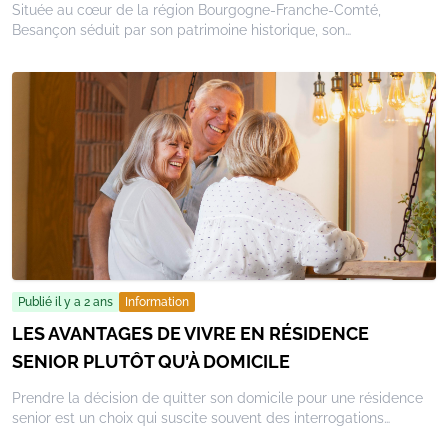
Située au cœur de la région Bourgogne-Franche-Comté,
Besançon séduit par son patrimoine historique, son
environnement naturel et sa vie culturelle. Que vous soyez de
passage ou que vous souhaitiez redécouvrir la ville, nous vous
proposons une sélection d'activités incontournables pour
explorer et profiter pleinement de toutes les richesses de
Besançon.
Publié il y a 2 ans
Information
LES AVANTAGES DE VIVRE EN RÉSIDENCE
SENIOR PLUTÔT QU’À DOMICILE
Prendre la décision de quitter son domicile pour une résidence
senior est un choix qui suscite souvent des interrogations
légitimes. Pourtant, cette transition peut offrir bien plus qu’un