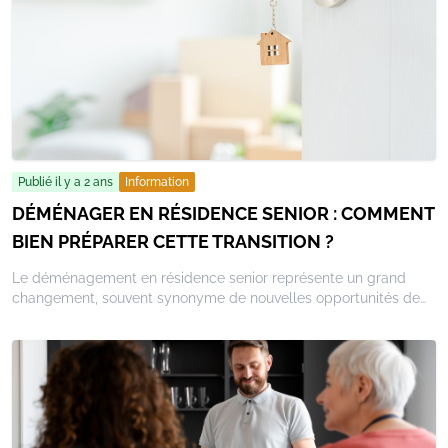
vous proposons quelques astuces pratiques pour entretenir ce
lien tout en vivant en résidence senior.
Publié il y a 2 ans
Information
DÉMÉNAGER EN RÉSIDENCE SENIOR : COMMENT
BIEN PRÉPARER CETTE TRANSITION ?
Le déménagement en résidence senior représente un grand
changement, souvent synonyme de nouvelles opportunités de
vie. Cependant, cette transition peut parfois générer des
appréhensions. Pour que cette étape se passe dans les
meilleures conditions, il est essentiel de bien la préparer. Cet
article vous propose 5 conseils pratiques pour faciliter ce
déménagement, en prenant en compte les aspects logistiques,
émotionnels et financiers.