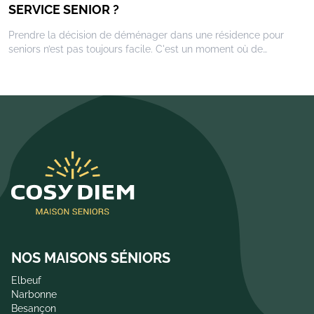
SERVICE SENIOR ?
Prendre la décision de déménager dans une résidence pour
seniors n’est pas toujours facile. C'est un moment où de
nombreux facteurs doivent être pris en compte pour garantir
non seulement son confort, mais aussi sa sécurité et son bien-
être. Avec l'âge, nos besoins évoluent et il est important de
trouver un lieu de vie qui puisse répondre à ces nouvelles
exigences tout en préservant notre autonomie. Les résidences
services seniors se présentent comme une solution idéale,
offrant un cadre de vie adapté, sécurisant et enrichissant.
NOS MAISONS SÉNIORS
Elbeuf
Narbonne
Besançon