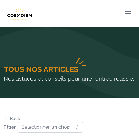
Cosydiem
Ouvri
TOUS NOS ARTICLES
Nos astuces et conseils pour une rentrée réussie.
Back
Sélectionner un choix
Filtrer :