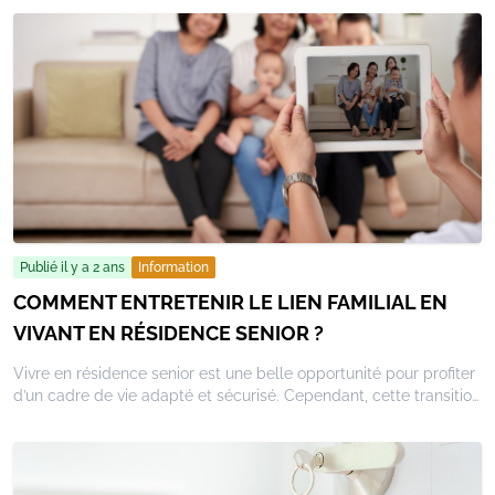
simple changement de cadre de vie. En optant pour une
résidence senior, vous bénéficiez d’un environnement conçu pour
répondre à vos besoins tout en préservant votre indépendance.
Dans cet article, nous vous invitons à découvrir cinq avantages
majeurs de la vie en résidence senior, une solution pensée pour
vous simplifier la vie et améliorer votre quotidien.
Publié il y a 2 ans
Information
COMMENT ENTRETENIR LE LIEN FAMILIAL EN
VIVANT EN RÉSIDENCE SENIOR ?
Vivre en résidence senior est une belle opportunité pour profiter
d’un cadre de vie adapté et sécurisé. Cependant, cette transition
peut parfois créer une certaine distance avec la famille, surtout
si elle n’est pas à proximité. Il est essentiel de maintenir un lien
solide avec ses proches pour préserver les relations familiales et
vivre sereinement cette nouvelle étape. Dans cet article, nous