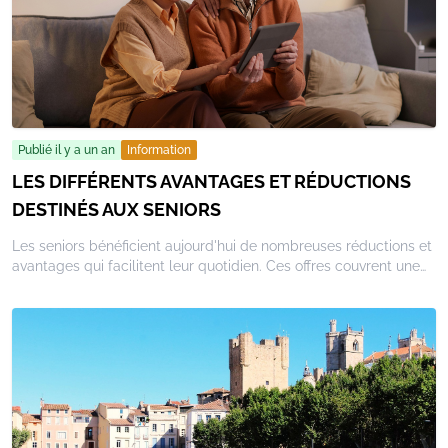
Publié il y a un an
Information
LES DIFFÉRENTS AVANTAGES ET RÉDUCTIONS
DESTINÉS AUX SENIORS
Les seniors bénéficient aujourd'hui de nombreuses réductions et
avantages qui facilitent leur quotidien. Ces offres couvrent une
large gamme de secteurs, allant des loisirs et de la culture aux
transports et à la santé, avec l'objectif d'améliorer le bien-être
des personnes âgées.